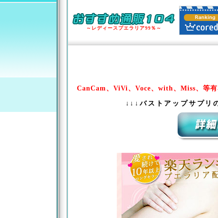
～レディースプエラリア99％～
CanCam、ViVi、Voce、with、M
↓↓↓バストアップサプリ