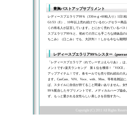
豊胸バストアップサプリメント
レディースプエラリア99％（330ｍｇ×60粒入り）1日
G1/53（E）、10年以上売れ続けているロングセラー商
くの有名人が証言しています。とにかく売れているバス
スプエラリア99％と、初めての方にも手ごろな姉妹品の
ちこみ）（口こみ）でも、大評判！！しかも今なら期間
レディースプエラリア99%シスター（puerar
「レディースプエラリア（れでぃーすぷえらりあ）」は
メントです♪楽天ランキング 第１位を獲得！「VOCE」
アップアイテム！です。各モールでも売り切れ続出の大
ます。CanCam、ViVi、Voce、with、Miss、
ば、スタイルに自信が持てること間違いありません。女
99％配合したサプリメントです。メディカルハーブ協会より
ず、もっと愛される女性らしい美しさを目指す方へ。
Copyright (C) 2011 All Rights Rese