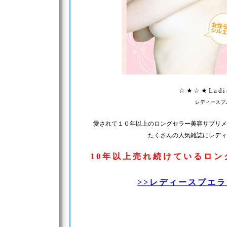
☆★☆★Ladie
レディースプ
愛されて１０年以上のロングセラー美容サプリメ
たくさんの人気雑誌にレディ
10年以上売れ続けているロ
>>レディースプエラ